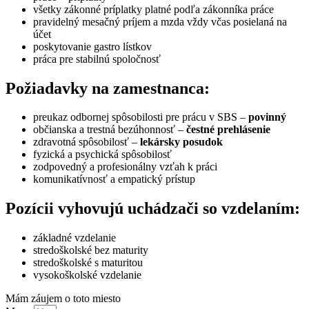
všetky zákonné príplatky platné podľa zákonníka práce
pravidelný mesačný príjem a mzda vždy včas posielaná na
účet
poskytovanie gastro lístkov
práca pre stabilnú spoločnosť
Požiadavky na zamestnanca:
preukaz odbornej spôsobilosti pre prácu v SBS –
povinný
občianska a trestná bezúhonnosť –
čestné prehlásenie
zdravotná spôsobilosť –
lekársky posudok
fyzická a psychická spôsobilosť
zodpovedný a profesionálny vzťah k práci
komunikatívnosť a empatický prístup
Pozícii vyhovujú uchádzači so vzdelaním:
základné vzdelanie
stredoškolské bez maturity
stredoškolské s maturitou
vysokoškolské vzdelanie
Mám záujem o toto miesto